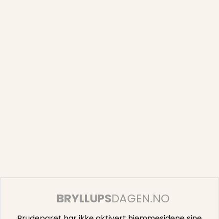
BRYLLUPS
DAGEN.NO
Brudeparet har ikke aktivert hjemmesidene sine