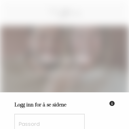
Vi gifter oss
Håkon
&
Hilde
19. SEPTEMBER 2026
KRISTIANSAND
Fyll inn passordet du har få
Logg inn for å se sidene