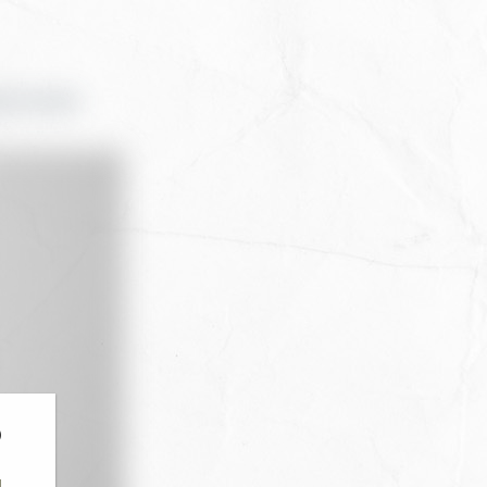
D HILSEN
usanne og Kristoffer for å vise hjemmesiden.