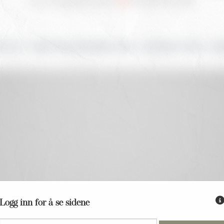
YLLUP
PRAKTISK INFORMASJON
OVERNATTING
SEN
Fyll inn passordet du har fått fra S
Logg inn for å se sidene