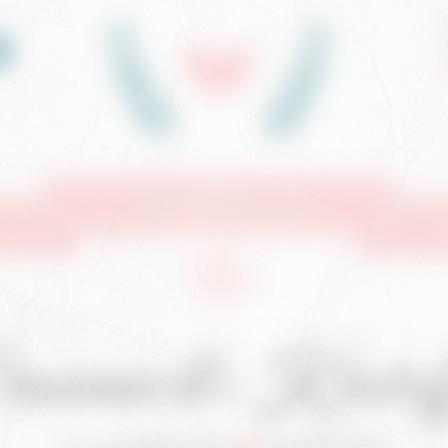
usanne
&
Kristoff
23. august 2025
Bodin kirke