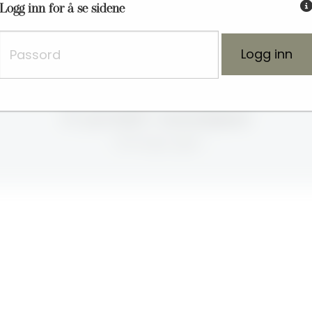
Fyll inn passordet du har fått fra 
Logg inn for å se sidene
Vi gifter oss!
Dina
&
Martin
27. juni 2025 • Svensefjøset
-406 dager igjen!