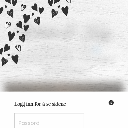
Vibeke
&
Kay
13. september 2025
Åsane Gamle Kirke / Torvsalen,
Gamle Bergen
Fyll inn passordet du har få
Logg inn for å se sidene