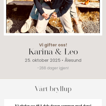
Vi gifter oss!
Karina
&
Leo
25. oktober 2025 • Ålesund
-288 dager igjen!
Vårt bryllup
Vi gleder oss til å dele dagen sammen med dere!