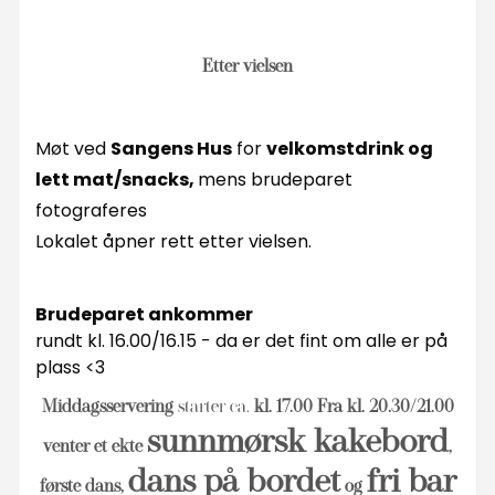
Etter vielsen
Møt ved
Sangens Hus
for
velkomstdrink og
lett mat/snacks,
mens brudeparet
fotograferes
Lokalet åpner rett etter vielsen.
Brudeparet ankommer
rundt kl. 16.00/16.15 - da er det fint om alle er på
plass <3
Middagsservering
starter ca.
kl. 17.00
Fra kl. 20.30/21.00
sunnmørsk kakebord
venter et ekte
,
dans på bordet
fri bar
første dans,
og