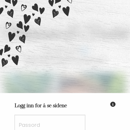
Marianne
&
Fredrik
11. juli 2026
Rømskog Spa og Resort
Fyll inn passordet du har få
Logg inn for å se sidene