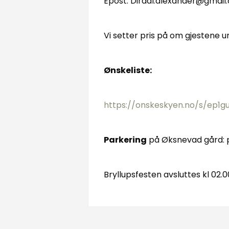
Epost: Dirdal.alexander@gmail
Vi setter pris på om gjestene
Ønskeliste:
https://onskeskyen.no/s/ep1g
Parkering
på Øksnevad gård: p
Bryllupsfesten avsluttes kl 02.0