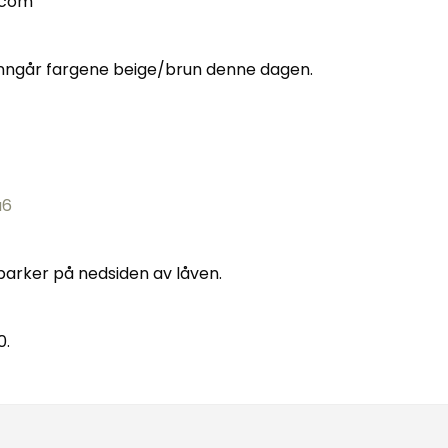
.com
 unngår fargene beige/brun denne dagen.
u6
arker på nedsiden av låven.
0.