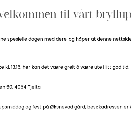
Velkommen til vårt bryllup
denne spesielle dagen med dere, og håper at denne nettsid
e kl. 13.15, her kan det være greit å være ute i litt god tid.
n 60, 4054 Tjelta.
 bryllupsmiddag og fest på Øksnevad gård, besøkadressen e