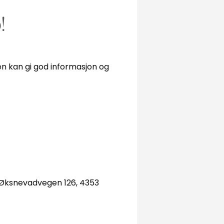
!
en kan gi god informasjon og
r Øksnevadvegen 126, 4353