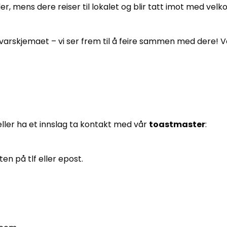
lder, mens dere reiser til lokalet og blir tatt imot med velko
arskjemaet – vi ser frem til å feire sammen med dere! V
ller ha et innslag ta kontakt med vår
toastmaster
:
en på tlf eller epost.