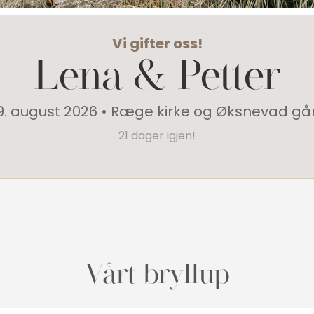
Vi gifter oss!
Lena
&
Petter
9. august 2026 • Ræge kirke og Øksnevad gå
21 dager igjen!
Vårt bryllup