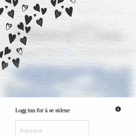
Christer
&
Carina
08. august 2026
Kirkelandet kirke
Fyll inn passordet du har fåt
Logg inn for å se sidene