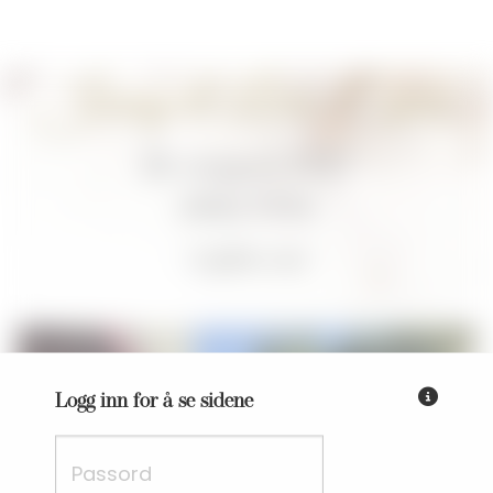
Jenny
&
Lars-Espen
28. august 2027
Jeløy Kirke
Vi gifter oss!
Fyll inn passordet du har få
Logg inn for å se sidene