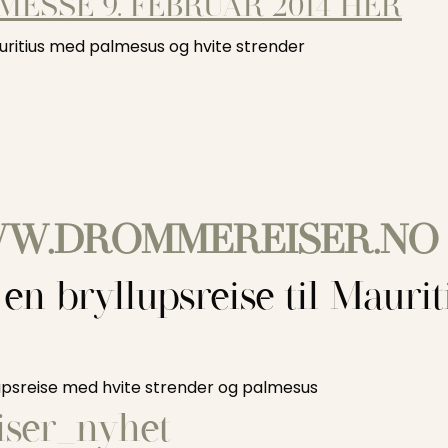
MESSE 9. FEBRUAR 2014 HER
uritius med palmesus og hvite strender
W.DROMMEREISER.NO
n bryllupsreise til Mauri
psreise med hvite strender og palmesus