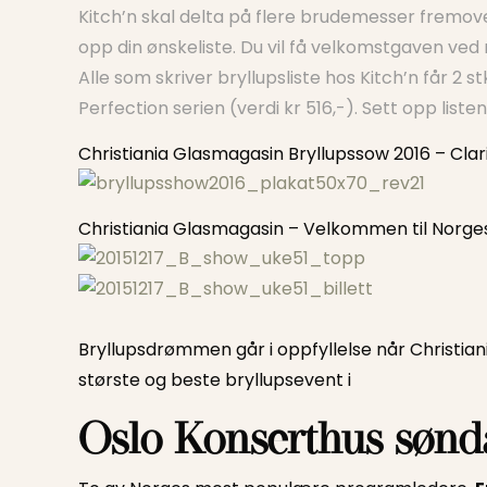
Kitch’n skal delta på flere brudemesser fremover,
opp din ønskeliste. Du vil få velkomstgaven ved 
Alle som skriver bryllupsliste hos Kitch’n får 2 
Perfection serien (verdi kr 516,-). Sett opp list
Christiania Glasmagasin Bryllupssow 2016 – Cla
Christiania Glasmagasin – Velkommen til Norges
Bryllupsdrømmen går i oppfyllelse når Christia
største og beste bryllupsevent i
Oslo Konserthus søndag 