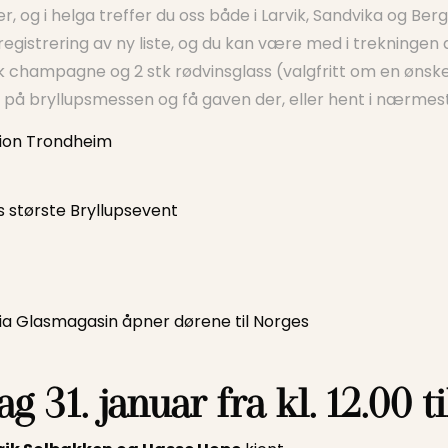
 og i helga treffer du oss både i Larvik, Sandvika og Bergen
registrering av ny liste, og du kan være med i trekningen 
stk champagne og 2 stk rødvinsglass (valgfritt om en ønsker
en på bryllupsmessen og få gaven der, eller hent i nærmeste
rion Trondheim
 største Bryllupsevent
nia Glasmagasin åpner dørene til Norges
31. januar fra kl. 12.00 ti