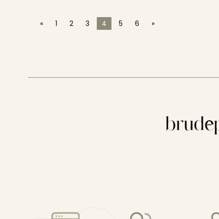
«
1
2
3
4
5
6
»
brudep