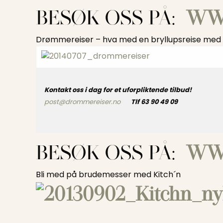
BESØK OSS PÅ:
WW
Drømmereiser – hva med en bryllupsreise med 
Kontakt oss i dag for et uforpliktende tilbud!
post@drommereiser.no
Tlf 63 90 49 09
BESØK OSS PÅ:
WW
Bli med på brudemesser med Kitch´n