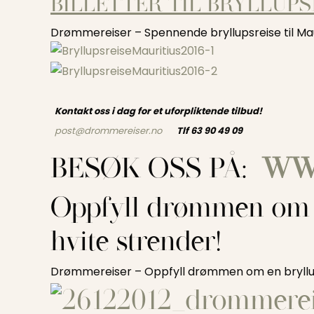
BILLETTER TIL BRYLLUPS
Drømmereiser – Spennende bryllupsreise til Ma
Kontakt oss i dag for et uforpliktende tilbud!
post@drommereiser.no
Tlf 63 90 49 09
BESØK OSS PÅ:
WW
Oppfyll drømmen om e
hvite strender!
Drømmereiser – Oppfyll drømmen om en bryllu