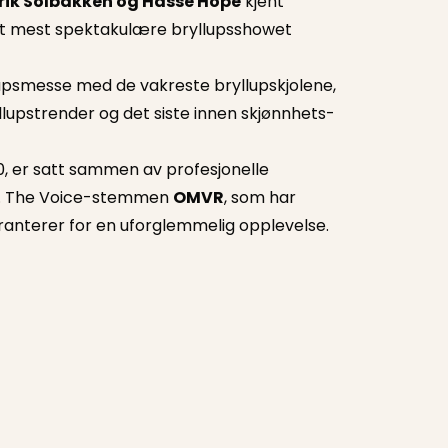
rik Solbakken og Hasse Hope
kjent
det mest spektakulære bryllupsshowet
lupsmesse med de vakreste bryllupskjolene,
lupstrender og det siste innen skjønnhets-
0, er satt sammen av profesjonelle
s. The Voice-stemmen
OMVR
, som har
ranterer for en uforglemmelig opplevelse.