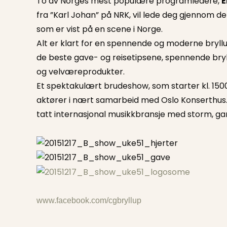
To av Norges mest populære programledere,
E
fra ”Karl Johan” på NRK, vil lede deg gjennom 
som er vist på en scene i Norge.
Alt er klart for en spennende og moderne bryl
de beste gave- og reisetipsene, spennende bryl
og velværeprodukter.
Et spektakulært brudeshow, som starter kl. 150
aktører i nært samarbeid med Oslo Konserthu
tatt internasjonal musikkbransje med storm, ga
www.facebook.com/cgbryllup