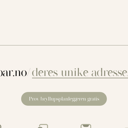
ar.no/
Prøv bryllupsplanleggeren gratis