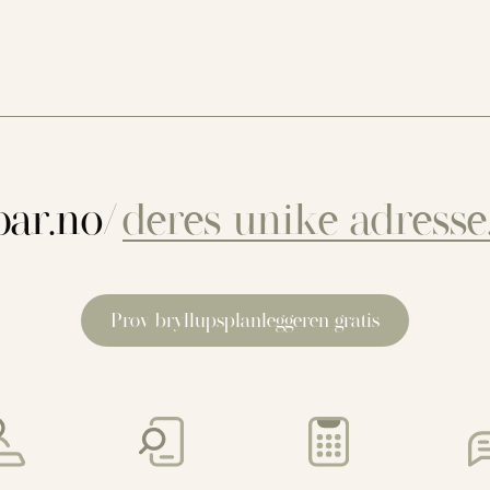
ar.no/
Prøv bryllupsplanleggeren gratis