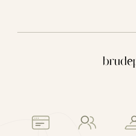
brudep