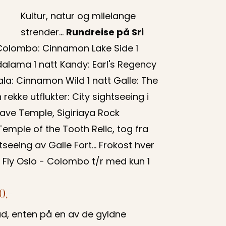
Kultur, natur og milelange
strender...
Rundreise på Sri
 Colombo: Cinnamon Lake Side 1
alama 1 natt Kandy: Earl's Regency
Yala: Cinnamon Wild 1 natt Galle: The
 rekke utflukter: City sightseeing i
ve Temple, Sigiriaya Rock
emple of the Tooth Relic, tog fra
ghtseeing av Galle Fort... Frokost hver
r Fly Oslo - Colombo t/r med kun 1
0,-
d, enten på en av de gyldne