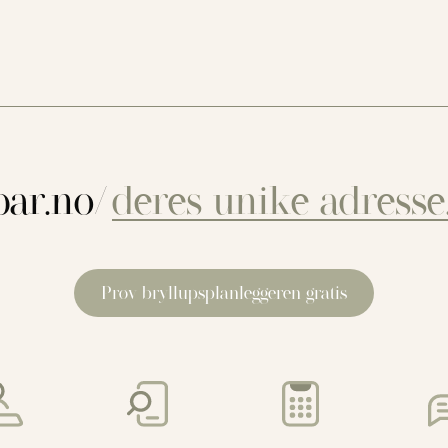
ar.no/
Prøv bryllupsplanleggeren gratis