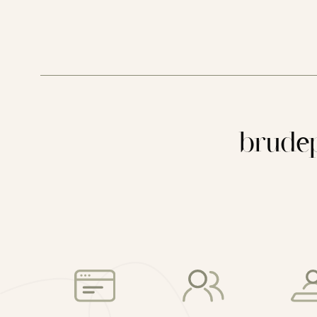
brudep