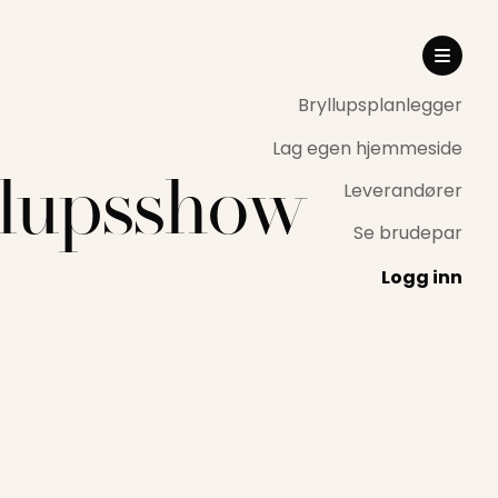
Bryllupsplanlegger
Lag egen hjemmeside
llupsshow
Leverandører
Se brudepar
Logg inn