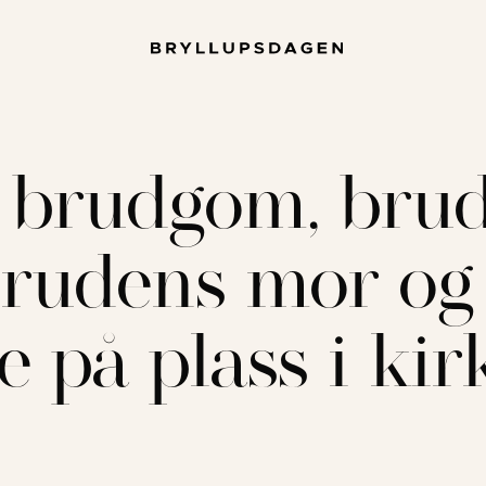
r brudgom, bru
brudens mor og
e på plass i kir