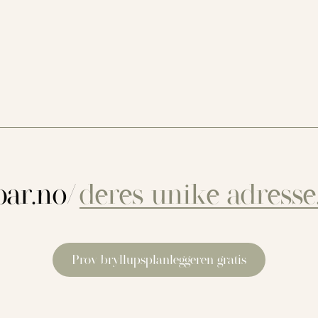
ar.no/
Prøv bryllupsplanleggeren gratis