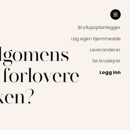
Bryllupsplanlegger
Lag egen hjemmeside
dgomens
Leverandører
Se brudepar
 forlovere
Logg inn
ken?