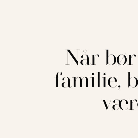
Når bø
familie, 
vær