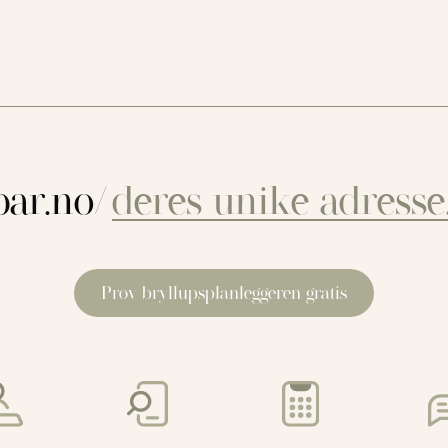
ar.no/
Prøv bryllupsplanleggeren gratis