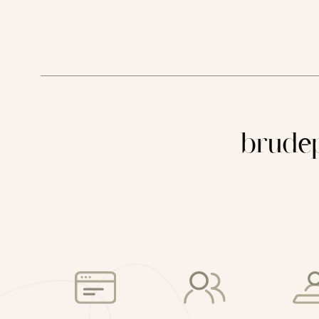
brudep