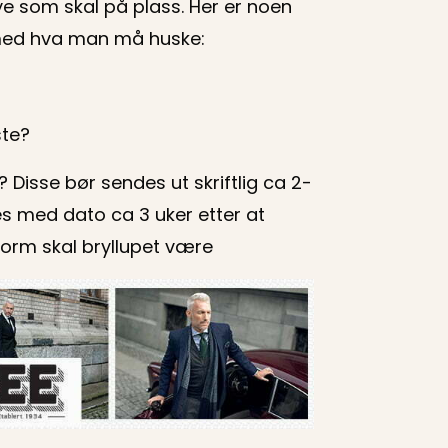
e som skal på plass. Her er noen
 med hva man må huske:
ste?
? Disse bør sendes ut skriftlig ca 2-
es med dato ca 3 uker etter at
 form skal bryllupet være