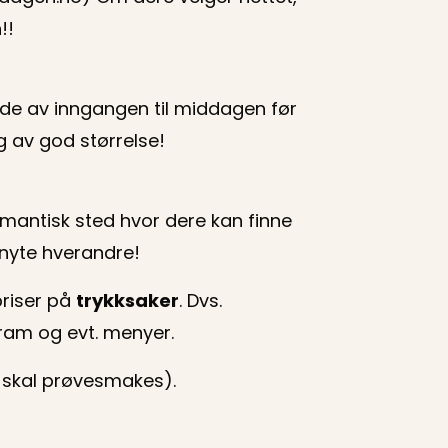
!!
de av inngangen til middagen før
og av god størrelse!
romantisk sted hvor dere kan finne
t nyte hverandre!
priser på
trykksaker
. Dvs.
gram og evt. menyer.
 skal prøvesmakes).