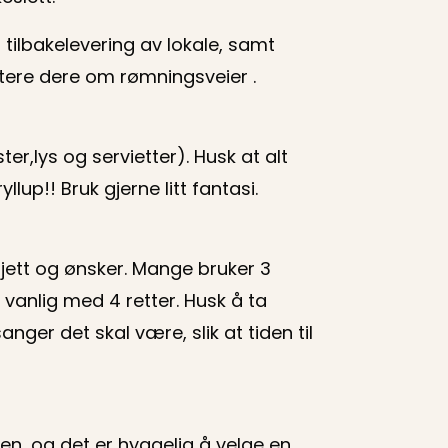
tilbakelevering av lokale, samt
ntere dere om rømningsveier .
ter,lys og servietter). Husk at alt
ryllup!! Bruk gjerne litt fantasi.
dsjett og ønsker. Mange bruker 3
 vanlig med 4 retter. Husk å ta
nger det skal være, slik at tiden til
en, og det er hyggelig å velge en