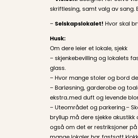
skriftlesing, samt valg av sang. 
–
Selskapslokalet!
Hvor skal br
Husk:
Om dere leier et lokale, sjekk
– skjenkebevilling og lokalets fa
glass.
– Hvor mange stoler og bord det
– Barløsning, garderobe og toale
ekstra..med duft og levende bl
– Uteområdet og parkering.– Sk
bryllup må dere sjekke akustikk 
også om det er restriksjoner på
mange lokaler har fastsatt klokk