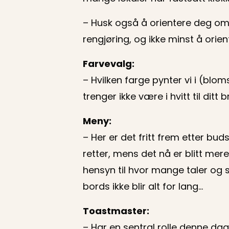
– Husk også å orientere deg om 
rengjøring, og ikke minst å orie
Farvevalg:
– Hvilken farge pynter vi i (bloms
trenger ikke være i hvitt til ditt b
Meny:
– Her er det fritt frem etter bu
retter, mens det nå er blitt mere
hensyn til hvor mange taler og sa
bords ikke blir alt for lang…
Toastmaster:
– Har en sentral rolle denne dag