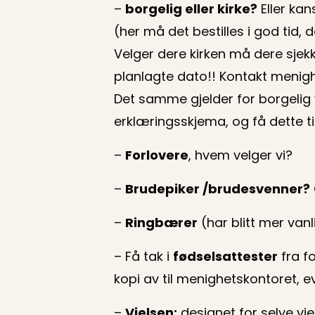
–
borgelig eller kirke?
Eller ka
(her må det bestilles i god tid, 
Velger dere kirken må dere sjekk
planlagte dato!! Kontakt menighe
Det samme gjelder for borgelig v
erklæringsskjema, og få dette ti
–
Forlovere
, hvem velger vi?
–
Brudepiker /brudesvenner?
–
Ringbærer
(har blitt mer vanl
– Få tak i
fødselsattester
fra f
kopi av til menighetskontoret, ev
–
Vielsen:
designet for selve vi