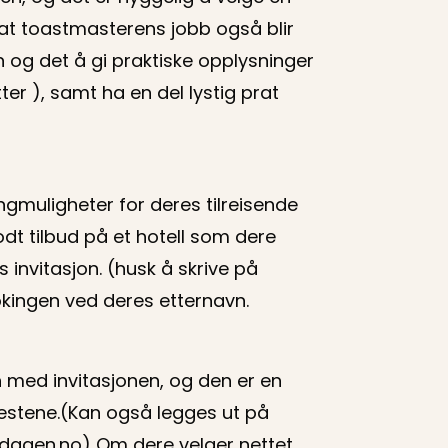
 at toastmasterens jobb også blir
on og det å gi praktiske opplysninger
ter ), samt ha en del lystig prat
gmuligheter for deres tilreisende
odt tilbud på et hotell som dere
 invitasjon. (husk å skrive på
bookingen ved deres etternavn.
med invitasjonen, og den er en
jestene.(Kan også legges ut på
sdagen.no) Om dere velger nettet,