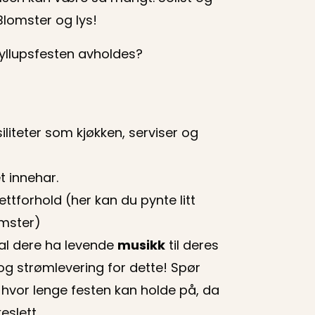
Blomster og lys!
yllupsfesten avholdes?
siliteter som kjøkken, serviser og
 innehar.
ttforhold (her kan du pynte litt
omster)
al dere ha levende
musikk
til deres
og strømlevering for dette! Spør
 hvor lenge festen kan holde på, da
eslett.