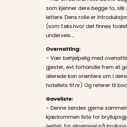
som kjenner dere begge to, slik
lettere. Dens rolle er introduksj
(som f.eks.hvor det finnes toalet
underveis….
Overnatting:
– Vær behjelpelig med ovenattin
gjester, evt forhandle frem et g
allerede kan orientere om i deres
hotellets tlf.nr) Og referer til 
Gaveliste:
– Denne sendes gjerne sammen 
kjærkommen liste for bryllupsg
nettet, for eksempel på bryllup