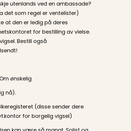
nskje utenlands ved en ambassade?
da det som regel er ventelister)
e at den er ledig på deres
tskontoret for bestilling av vielse.
igsel. Bestill også
lsendt!
Om ønskelig
ig nå).
olkeregisteret (disse sender dere
t.kontor for borgelig vigsel)
elsen kan være så mangt. Solist og