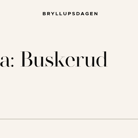
ea:
Buskerud