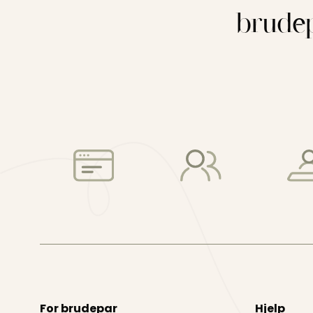
brudep
For brudepar
Hjelp