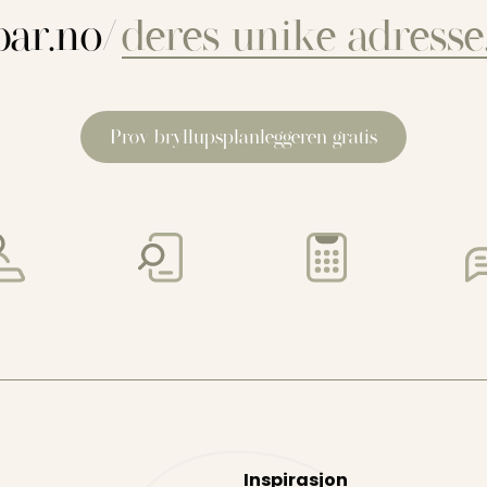
ar.no/
Prøv bryllupsplanleggeren gratis
Inspirasjon