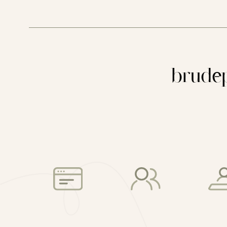
brudep