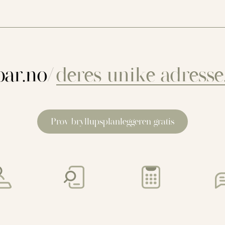
ar.no/
Prøv bryllupsplanleggeren gratis