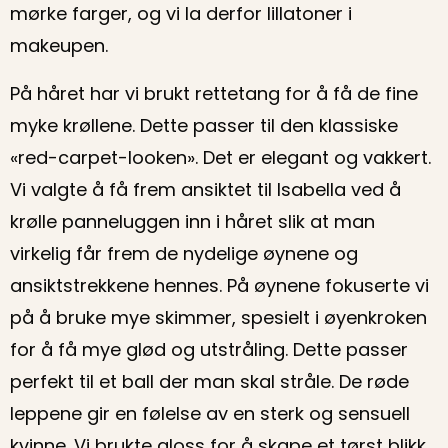
mørke farger, og vi la derfor lillatoner i
makeupen.
På håret har vi brukt rettetang for å få de fine
myke krøllene. Dette passer til den klassiske
«red-carpet-looken». Det er elegant og vakkert.
Vi valgte å få frem ansiktet til Isabella ved å
krølle panneluggen inn i håret slik at man
virkelig får frem de nydelige øynene og
ansiktstrekkene hennes. På øynene fokuserte vi
på å bruke mye skimmer, spesielt i øyenkroken
for å få mye glød og utstråling. Dette passer
perfekt til et ball der man skal stråle. De røde
leppene gir en følelse av en sterk og sensuell
kvinne. Vi brukte gloss for å skape et tørst blikk