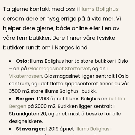
Ta gjerne kontakt med oss i
Illums Bolighus
dersom dere er nysgjerrige på å vite mer. Vi
hjelper dere gjerne, både online eller i en av
våre fem butikker. Dere finner våre fysiske
butikker rundt om i Norges land:
Oslo:
Illums Bolighus har to store butikker i Oslo
– en på
Glasmagasinet Stortorvet
, og en i
Vikaterrassen
. Glasmagasinet ligger sentralt i Oslo
sentrum, og i det flotte kjøpesenteret finner du vår
3500 m2 store Illums Bolighus-butikk.
Bergen:
I 2013 åpnet Illums Bolighus en
butikk i
Bergen
på 2000 m2. Butikken ligger sentralt i
Strandgaten 20, og er et must å besøke for alle
designelskere.
Stavanger:
I 2019 åpnet
Illums Bolighus i